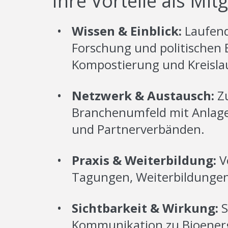
Ihre Vorteile als Mitg
•
Wissen & Einblick:
Laufend
Forschung und politischen
Kompostierung und Kreislau
•
Netzwerk & Austausch:
Zu
Branchenumfeld mit Anlage
und Partnerverbänden.
•
Praxis & Weiterbildung:
V
Tagungen, Weiterbildungen
•
Sichtbarkeit & Wirkung:
S
Kommunikation zu Bioenerg