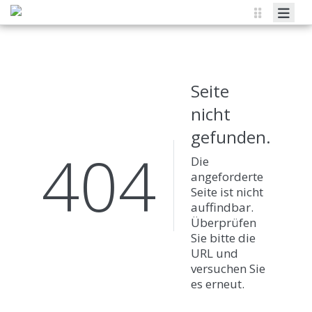
HOME
ÜBER UNS
Seite
VERANSTALTUNGEN & KURSE
nicht
MEDIEN
gefunden.
404
FACHTHEMEN
Die
angeforderte
KONTAKT
Seite ist nicht
auffindbar.
Überprüfen
Sie bitte die
URL und
versuchen Sie
es erneut.